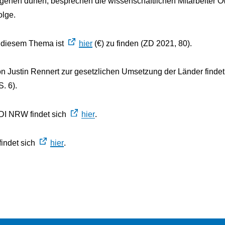
gehen dürfen, besprechen die wissenschaftlichen Mitarbeiter 
olge.
u diesem Thema ist
hier
(€) zu finden (ZD 2021, 80).
on Justin Rennert zur gesetzlichen Umsetzung der Länder findet
S. 6).
DI NRW findet sich
hier
.
findet sich
hier
.