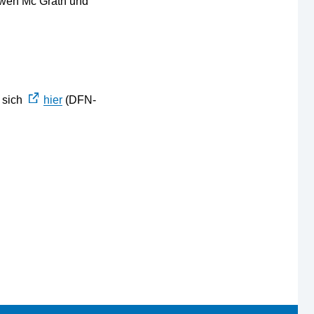
Owen Mc Grath und
 sich
hier
(DFN-