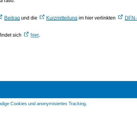
a ratio.
Beitrag
und die
Kurzmitteilung
im hier verlinkten
DFN-I
findet sich
hier
.
dige Cookies und anonymisiertes Tracking.