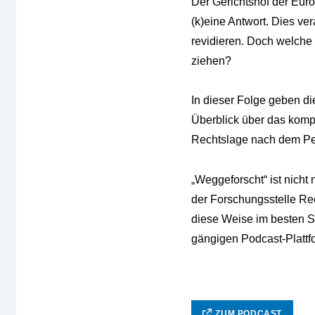
Der Gerichtshof der Eur
(k)eine Antwort. Dies v
revidieren. Doch welche 
ziehen?
In dieser Folge geben di
Überblick über das komp
Rechtslage nach dem Per
„Weggeforscht“ ist nich
der Forschungsstelle Rec
diese Weise im besten S
gängigen Podcast-Plattf
ZUM PODCAST