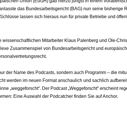
opäischen Union (EuGH) gab hierzu jüngst in einem Vorabents
eranlasste das Bundesarbeitsgericht (BAG) nun seine bisherige
Schlüsse lassen sich hieraus nun für private Betriebe und öffen
e wissenschaftlichen Mitarbeiter Klaus Palenberg und Ole-Chri
lexe Zusammenspiel von Bundesarbeitsgericht und europäisch
sonalvertretungsrecht.
t nur der Name des Podcasts, sondern auch Programm – die mi
ht werden im neuen Format anschaulich und sachlich aufbereitet
inne „weggeforscht“. Der Podcast „Weggeforscht“ erscheint reg
ormen: Eine Auswahl der Podcatcher finden Sie auf Anchor.