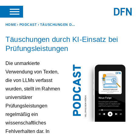
SUCHE
ANFRAGEN & KONTAKT
HOME
PODCAST
TÄUSCHUNGEN DURCH KI-EINSATZ BEI PRÜFUNGSLEISTUNGEN
Täuschungen durch KI-Einsatz bei
Prüfungsleistungen
Die unmarkierte
Verwendung von Texten,
die von LLMs verfasst
wurden, stellt im Rahmen
universitärer
Prüfungsleistungen
regelmäßig ein
wissenschaftliches
Fehlverhalten dar. In